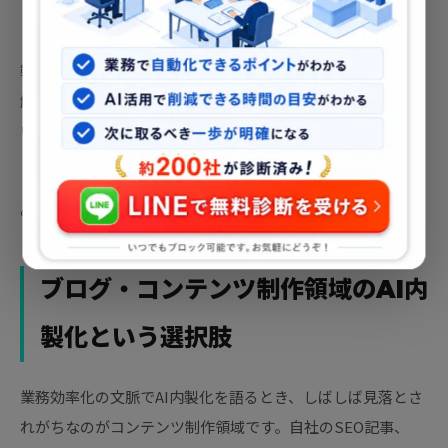
また、「推進担当者が孤立するケース」も見られます。AI内
製化の推進担当者が意気込んで取り組んでいても、現場の理
解が得られないまま進むと、ツールを導入しても誰も使わな
いという結末になります。
トップダウンの意思決定と、現場との対話を組み合わせた進
め方が求められます。
ブログ・コンテンツ制作領域のAI内
製化という選択肢
業務効率化の文脈でAI内製化を語るとき、しばしば見落とさ
れがちなのがコンテンツ制作領域です。自社のSEO記事、