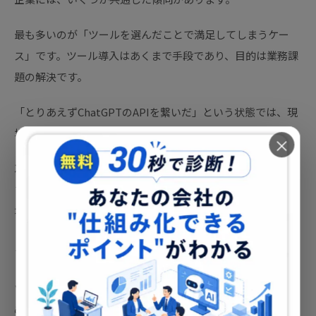
最も多いのが「ツールを選んだことで満足してしまうケー
ス」です。ツール導入はあくまで手段であり、目的は業務課
題の解決です。
「とりあえずChatGPTのAPIを繋いだ」という状態では、現
場の課題を解決するアウトプットにはなりません。
×
次に多いのが「社内データの整備をせずに始めるケース」で
す。特にRAGを活用して社内知識をAIに回答させようとする
場合、基になるドキュメントが古い・バラバラ・フォーマッ
トが統一されていないと、AIの回答精度が著しく低下しま
す。
ツール選定と並行して、データクレンジングと情報整理を進
める必要があります。