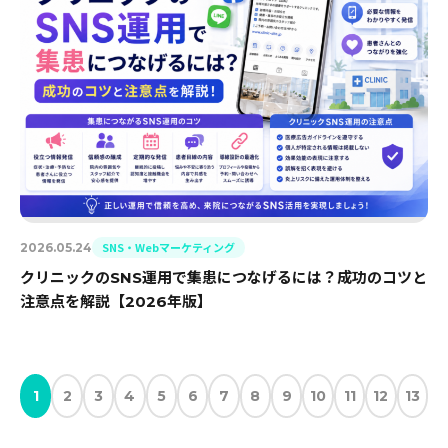
SNS・Webマーケティング
2026.05.24
クリニックのSNS運用で集患につなげるには？成功のコツと
注意点を解説【2026年版】
1
2
3
4
5
6
7
8
9
10
11
12
13