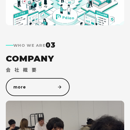
03
WHO WE ARE
COMPANY
会 社 概 要
more