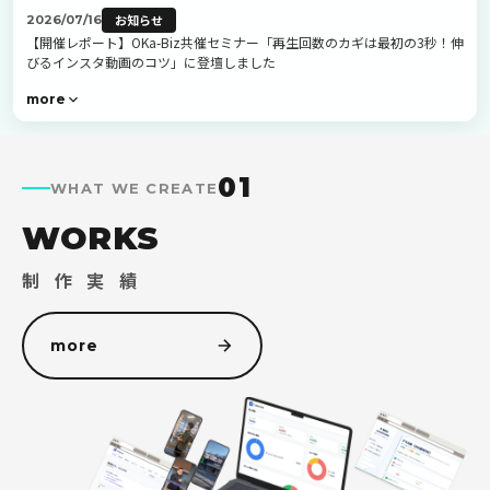
お知らせ
2026/07/16
【開催レポート】OKa-Biz共催セミナー「再生回数のカギは最初の3秒！伸
びるインスタ動画のコツ」に登壇しました
more
01
WHAT WE CREATE
WORKS
制 作 実 績
more