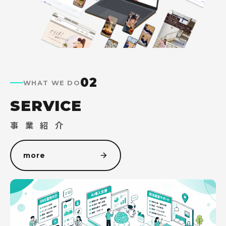
02
WHAT WE DO
SERVICE
事 業 紹 介
more