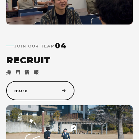
04
JOIN OUR TEAM
RECRUIT
採 用 情 報
more