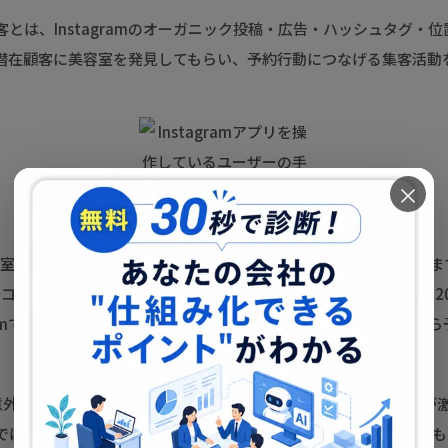
とは、Instagramのオーガニック投稿・広告・ハッシュタグ・
潜在顧客に美容室を発見してもらい、予約行動につなげる集客活動
×
美容室業界がインスタに注目する背景には、大きく2つの変化がありま
や口コミサイトだけでは情報収集が完結しなくなっていること。特に2
gramで「施術の仕上がり」「スタイリストの雰囲気」を確認してか
意外と少ない地域が残っていること。都市部の主要駅周辺は競争が
では「月3〜5回しか投稿していないのに予約が絶えない」美容室