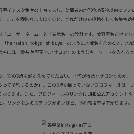
容室インスタ集客の土台であり、訪問者の約70%が5秒以内にフォ
す。ここを曖昧なままにすると、どれだけ良い投稿をしても集客効
は「ユーザーネーム」と「表示名」の設計です。美容室名だけでな
hairsalon_tokyo_shibuya」のように地域名を含めると、
示名には「渋谷 美容室 ヘアサロン」のようなキーワードを入れる
は、次の3点を必ず含めてください。「何が得意なサロンなのか」
やって予約するのか」。この3点が揃っていないプロフィールは、
くなります。また、プロフィールのリンクはLINE公式アカウント
と。リンクを辿るステップが多いほど、予約転換率は下がります。