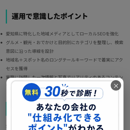
運用で意識したポイント
愛知県に特化した地域メディアとしてローカルSEOを強化
グルメ・観光・おでかけと目的別にカテゴリを整理し、検索
意図に沿った導線を設計
地域名＋スポット名のロングテールキーワードで着実にアク
セスを獲得
実際に訪問した一次情報と写真でリアリティのあるコンテン
×
ツを提供
成果
愛知県の地域情報に最適化されたサイト設計を実現。ローカ