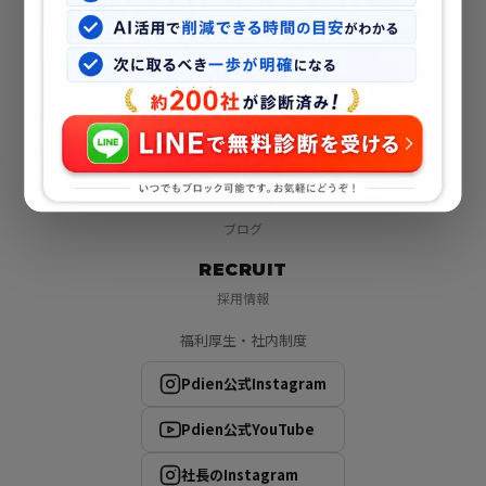
企業情報
SERVICE
サービス
WORKS
制作実績
BLOG
ブログ
RECRUIT
採用情報
福利厚生・社内制度
Pdien公式Instagram
Pdien公式YouTube
社長のInstagram