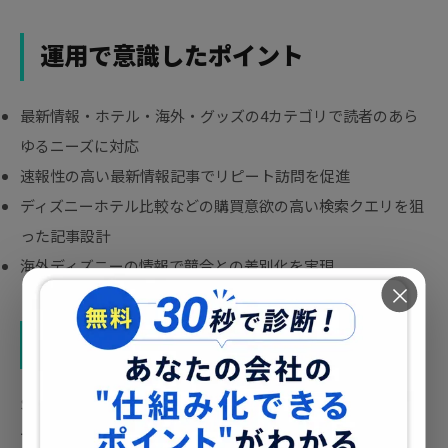
運用で意識したポイント
最新情報・ホテル・海外・グッズの4カテゴリで読者のあら
ゆるニーズに対応
速報性の高い最新情報記事でリピート訪問を促進
ディズニーホテル比較などの購買意欲の高い検索クエリを狙
った記事設計
海外ディズニーの情報で競合との差別化を実現
×
成果
SWELLテーマの柔軟なカスタマイズ性を活かし、ディズニ
ー・テーマパークジャンルに最適化されたサイト設計を実