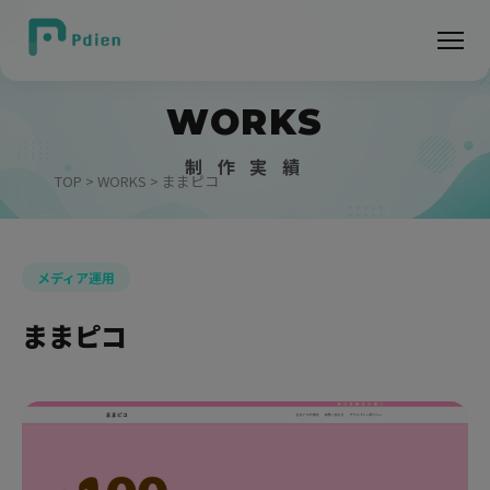
WORKS
制 作 実 績
TOP
>
WORKS
> ままピコ
メディア運用
ままピコ