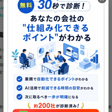
好きの主婦・一般層
haratable.com/
aratable
識したポイント
大丈夫」というコンセプトで料理のハードルを下げる訴求
事でロングテールキーワードを幅広くカバー
期的なアクセス流入を設計
成で視覚的な訴求力を最大化
の柔軟なカスタマイズ性を活かし、料理・レシピ・暮らしジャンルに