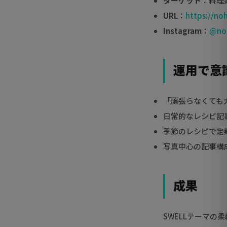
ターゲット
：料理
URL
：
https://no
Instagram
：
@noh
運用で意
「頑張らなくても
日常的なレシピ記
季節のレシピで定
写真中心の記事構
成果
SWELLテーマ