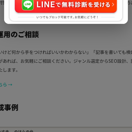
O対策・コンテンツ戦略の両面からサポートし、読者にとって価値の
運用のご相談
いけど何から手をつければいいかわからない」「記事を書いても検
があれば、お気軽にご相談ください。ジャンル選定からSEO設計、
たします。
ら →
成事例