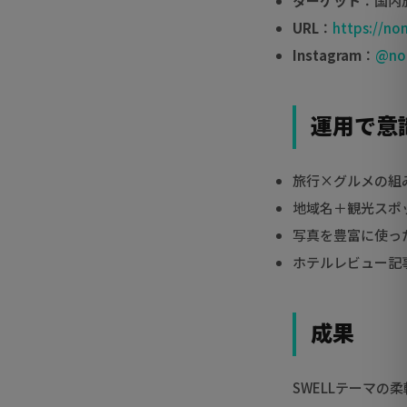
ターゲット
：国内
URL
：
https://no
Instagram
：
@no
運用で意
旅行×グルメの組
地域名＋観光スポ
写真を豊富に使っ
ホテルレビュー記
成果
SWELLテーマ