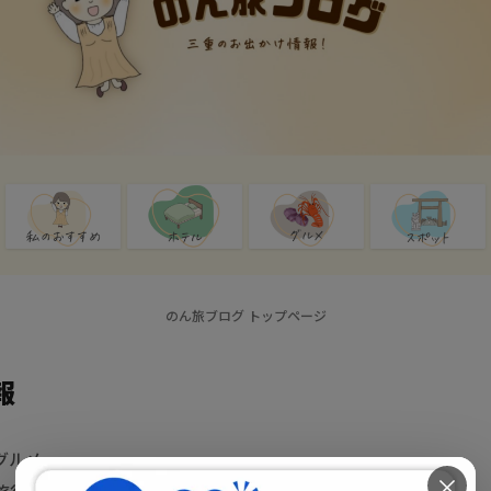
のん旅ブログ トップページ
報
グルメ
×