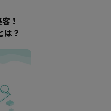
集客！
とは？