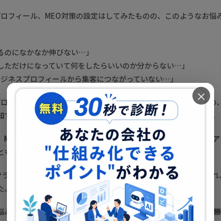
スプロフィール、MEO対策の設定はしてみたものの、このようなお悩
るのになかなか伸びない…」
しただけになっていて何をしたらいいのか分からない…」
eビジネスプロフィールから集客につながっていない…」
×
スプロフィール（MEO）は無料で始められる集客方法ではあるものの
知すらされていない
という店舗オーナーさんが多いのが現状。。。
、
MEOの勝ちパターンを理解し正しく運用すれば、誰でも簡単に
ともまた事実です。
はクライアント様のMEO対策代行をしてMEO対策から集客までの流
た。
悩みを感じているのであれば、まずはサービス資料にある
MEOの