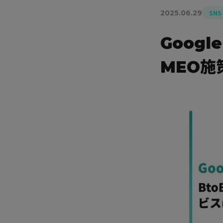
2025.06.29
SN
Goog
MEO施