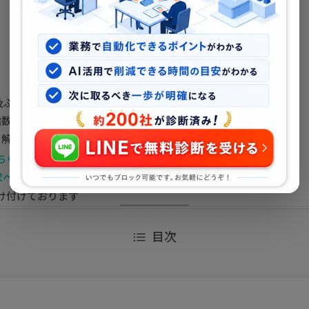
ぶMEO対策2025年最新版
指数と業種別、集客指数
を解説
ちらから
求ページ
け付けております
目次