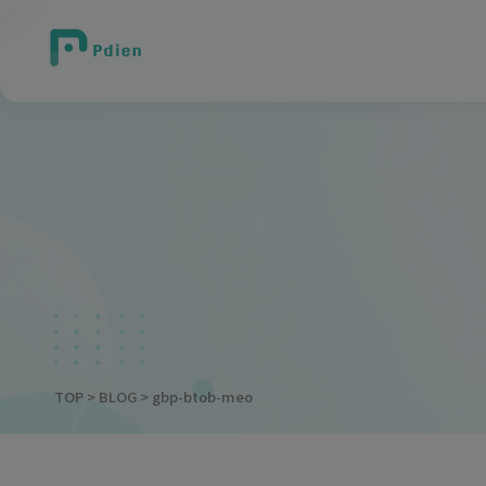
TOP
>
BLOG
> gbp-btob-meo