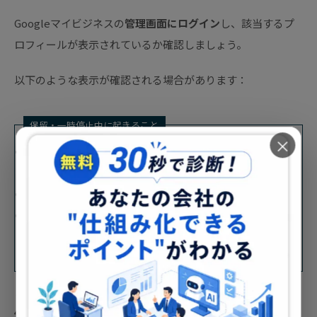
Googleマイビジネスの
管理画面にログイン
し、該当するプ
ロフィールが表示されているか確認しましょう。
以下のような表示が確認される場合があります：
保留・一時停止中に起きること
×
「非公開」「ビジネス停止中」
などのステータスが表
示されている
プロフィール情報の編集が制限されている
「このビジネスはGoogle上に表示されません」
と明
記されている
このような表示がある場合、Google側で処理が
保留・一時
停止
されている可能性があります。