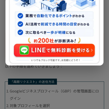
「ビジネス再開」リクエストの送信
もし閉店や停止扱いになっている場合は、
「ビジ
ネスは営業中です」
と明示して再開リクエスト
の送信が可能です。
以下の手順を進めていきましょう：
「再開リクエスト」の送信方法
Googleビジネスプロフィール（GBP）の管理画面にロ
グイン
対象プロフィールを選択