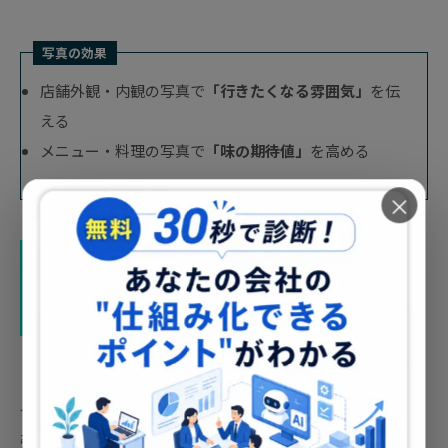
写真の効果
店舗外観・内観の写真で
「行きたくなる雰囲気」
を伝
える
メニュー・料理の写真で
「味の期待値」
を高める
×
効果的な写真の撮り方と投稿のタイ
ミング
せっかく写真を投稿するなら、より効果的にユーザーの目を
引くための工夫が必要です。