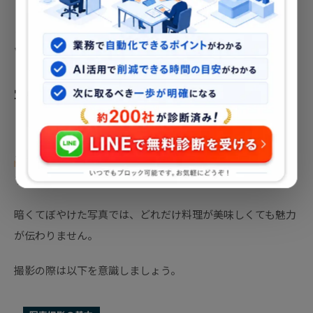
ここでは、
スマートフォンでも実践できる写真の撮り方のコ
ツ
と、
投稿タイミングの最適化
について紹介します。
写真撮影の基本：明るさ・構図・解像度
飲食店の写真で最も重要なのは
「明るさ」
と
「自然さ」
で
す。
暗くてぼやけた写真では、どれだけ料理が美味しくても魅力
が伝わりません。
撮影の際は以下を意識しましょう。