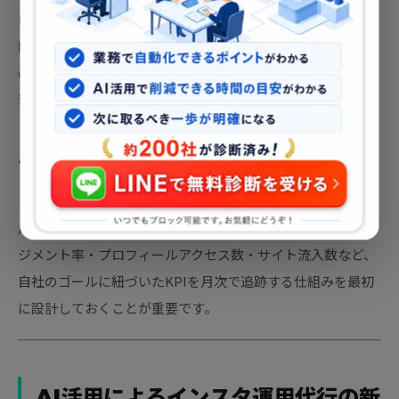
は、初期のオンボーディング（ブランド理解のすり合わせ期
間）をどれだけ丁寧に行うかで決まります。参照すべき過去
の投稿・NG表現・ターゲット顧客像を文書化して共有する
習慣が解決の鍵です。
パターン③：成果を測定する指標がない
「フォロワーが増えた気がする」という感覚値では、代行費
用の効果検証ができません。インプレッション数・エンゲー
ジメント率・プロフィールアクセス数・サイト流入数など、
自社のゴールに紐づいたKPIを月次で追跡する仕組みを最初
に設計しておくことが重要です。
AI活用によるインスタ運用代行の新