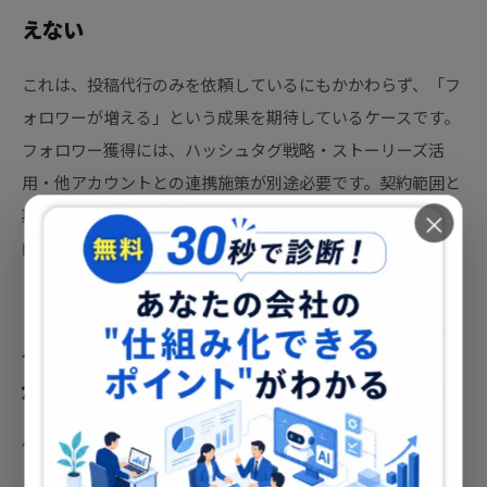
えない
これは、投稿代行のみを依頼しているにもかかわらず、「フ
ォロワーが増える」という成果を期待しているケースです。
フォロワー獲得には、ハッシュタグ戦略・ストーリーズ活
用・他アカウントとの連携施策が別途必要です。契約範囲と
期待成果のズレを解消するには、初回打ち合わせで「何を目
×
的に代行を依頼するか」を明文化することが最も効果的で
す。
パターン②：ブランドの雰囲気と投稿のトーン
が合わない
代行会社がブランドガイドラインを十分に理解していない
と、「なんか違う」という感覚の投稿が続きます。この問題