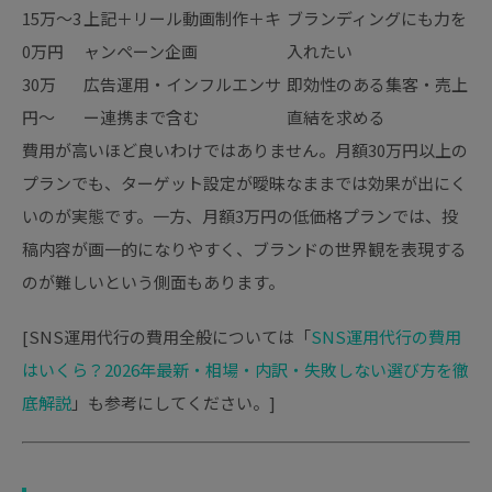
15万〜3
上記＋リール動画制作＋キ
ブランディングにも力を
0万円
ャンペーン企画
入れたい
30万
広告運用・インフルエンサ
即効性のある集客・売上
円〜
ー連携まで含む
直結を求める
費用が高いほど良いわけではありません。月額30万円以上の
プランでも、ターゲット設定が曖昧なままでは効果が出にく
いのが実態です。一方、月額3万円の低価格プランでは、投
稿内容が画一的になりやすく、ブランドの世界観を表現する
のが難しいという側面もあります。
[SNS運用代行の費用全般については「
SNS運用代行の費用
はいくら？2026年最新・相場・内訳・失敗しない選び方を徹
底解説
」も参考にしてください。]