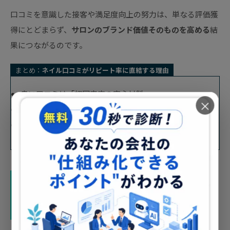
口コミを意識した接客や満足度向上の努力は、単なる評価獲
得にとどまらず、
サロンのブランド価値そのものを高める
結
果につながるのです。
まとめ：
ネイル口コミがリピート率に直結する理由
良い口コミは「初回来店の安心材料」
×
来店後の満足度が次の予約に直結
リピーターからの口コミが「共感・信頼」を生む
口コミを増やす＆質を高めるための
写真投稿活用術