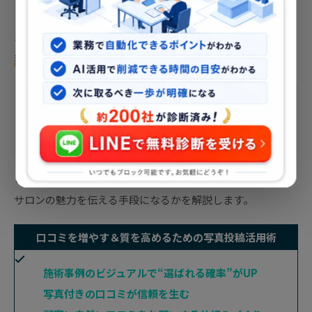
ネイルサロンにとって、
写真は口コミと同等かそれ以上に重
要な要素です。
実際の施術写真は
“技術力の証明”
であり、ビジ
ュアルで伝える信頼性の高い口コミとも言えま
す。
このセクションでは、写真投稿がどのように口コミを促し、
サロンの魅力を伝える手段になるかを解説します。
口コミを増やす＆質を高めるための写真投稿活用術
施術事例のビジュアルで“選ばれる確率”がUP
写真付きの口コミが信頼を生む