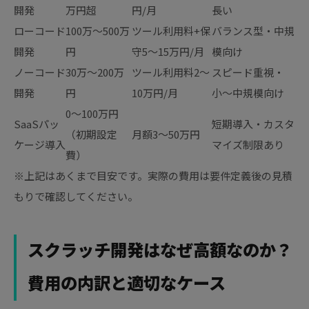
開発
万円超
円/月
長い
ローコード
100万〜500万
ツール利用料+保
バランス型・中規
開発
円
守5〜15万円/月
模向け
ノーコード
30万〜200万
ツール利用料2〜
スピード重視・
開発
円
10万円/月
小〜中規模向け
0〜100万円
SaaSパッ
短期導入・カスタ
（初期設定
月額3〜50万円
ケージ導入
マイズ制限あり
費）
※上記はあくまで目安です。実際の費用は要件定義後の見積
もりで確認してください。
スクラッチ開発はなぜ高額なのか？
費用の内訳と適切なケース