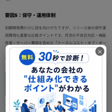
要因5：保守・運用体制
初期開発費だけに目を向けがちですが、リリース後の保守運
用費用も重要な比較ポイントです。月次の不具合対応・機能
改善・サーバー費用を含めた「トータルコスト・オブ・オー
×
ナーシップ（TCO）」で比較しなければ、3〜5年後に想定外
の費用が発生するリスクがあります。
開発会社への発注と内製化、どちら
がコスト効率は高いのか？
社内アプリの開発費用を考えるうえで、「外注か内製か」と
いう選択は避けて通れません。2026年時点では、AI活用によ