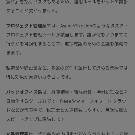
疲れ」を招くリスクもあるため、運用ルールをセットで設計
することが欠かせません。
プロジェクト管理系
では、AsanaやNotionのようなタスク・
プロジェクト管理ツールが該当します。誰が何をいつまでに
行うかを可視化することで、進捗確認のための会議を削減で
きます。
製造業や建設業など、多数の案件を並行して進める業種では
特に効果が大きいカテゴリです。
バックオフィス系
は、経費精算・給与計算・会計処理などを
自動化するツール群です。freeeやマネーフォワード クラウ
ドなどが代表例で、税理士との連携もしやすく、月次決算の
スピードアップに直結します。
文書管理系
は、契約書や社内規定などをクラウド上で一元管