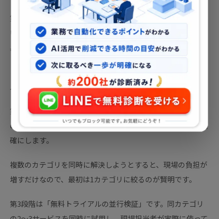
第1段階は「課題の言語化」です。「なんとなく非効率」と
いう感覚を、「誰がどの作業に何時間かけているか」という
具体的な数字に落とし込みます。
この作業なしにツール選定を始めると、的外れなSaaSを導
入するリスクが高まります。
第2段階は「ツールのカテゴリを絞る」ことです。前述の5つ
のカテゴリのうち、自社の最大の課題はどれに当たるかを明
確にします。
複数のカテゴリを同時に解決しようとすると、現場の負担が
増すだけなので、最初は1カテゴリに絞るのが賢明です。
第3段階は「無料トライアルの並行検証」です。同カテゴリ
の2〜3サービスを同時に試用し、現場担当者が実際に使って