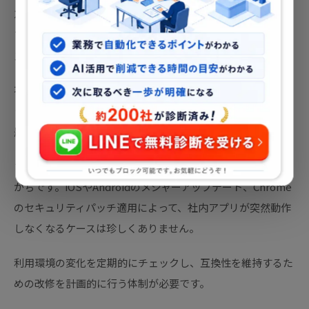
次に「バグ・不具合への対応体制」の問題があります。社内
アプリは商用製品と異なり、専任の運用チームがいないケー
スが大半です。
不具合が発生したときに誰に報告し、誰が対応するのかとい
うエスカレーションルートを事前に設計しておかないと、問
題が放置されたままになります。
さらに「OS・ブラウザのアップデート対応」も見落とされ
がちです。iOSやAndroidのメジャーアップデート、Chrome
のセキュリティパッチ適用によって、社内アプリが突然動作
しなくなるケースは珍しくありません。
利用環境の変化を定期的にチェックし、互換性を維持するた
めの改修を計画的に行う体制が必要です。