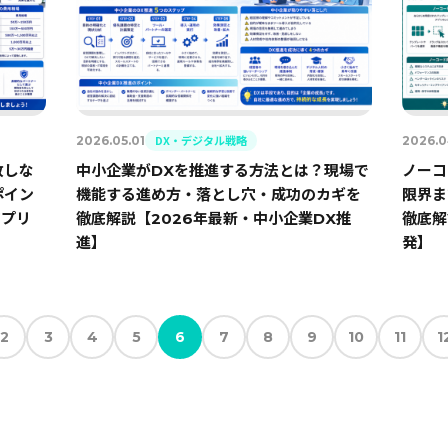
DX・デジタル戦略
2026.05.01
2026.0
敗しな
中小企業がDXを推進する方法とは？現場で
ノーコ
ポイン
機能する進め方・落とし穴・成功のカギを
限界ま
アプリ
徹底解説【2026年最新・中小企業DX推
徹底解
進】
発】
2
3
4
5
6
7
8
9
10
11
1