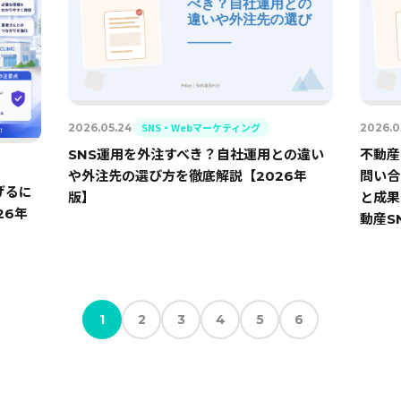
SNS・Webマーケティング
2026.05.24
2026.0
SNS運用を外注すべき？自社運用との違い
不動産
や外注先の選び方を徹底解説【2026年
問い合
げるに
版】
と成果
26年
動産S
1
2
3
4
5
6