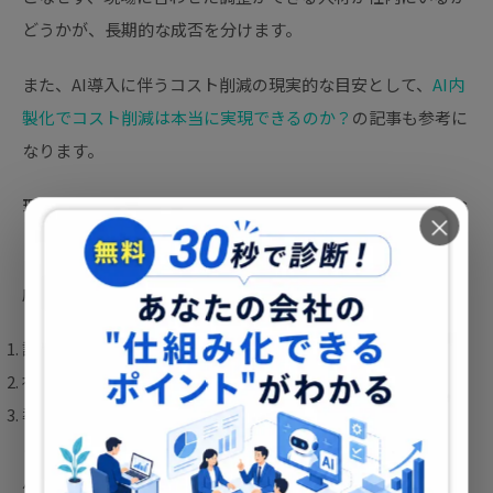
どうかが、長期的な成否を分けます。
また、AI導入に伴うコスト削減の現実的な目安として、
AI内
製化でコスト削減は本当に実現できるのか？
の記事も参考に
なります。
理想論だけでなく、費用構造と成功条件を事前に把握してお
×
くことで、経営判断の精度が上がります。
成功のポイントを整理すると、次の3点に集約されます。
課題を一つに絞ってスモールスタートする
社内に運用・改善を担えるAI担当者を育成する
導入後も定期的にKPIを確認し、改善サイクルを回し続ける
この3点を押さえた上でAI導入を進めた企業は、導入から6か
月以内に初期コストを回収できているケースが多く見られま